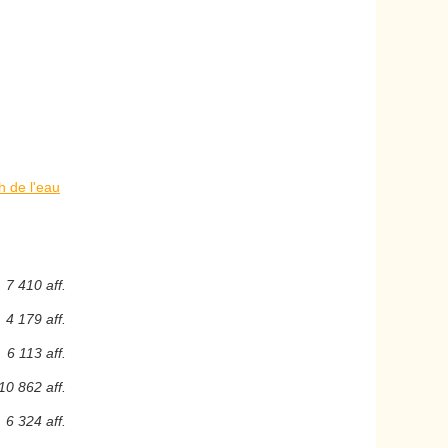
Ph de l'eau
7 410 aff.
4 179 aff.
6 113 aff.
10 862 aff.
6 324 aff.