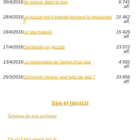
30/4/2016
Se relaxer dans le spa
6 741
aff.
28/4/2016
Le jacuzzi est-il interdit pendant la grossesse
21 462
?
aff.
19/4/2016
Le spa naturel
15 426
aff.
17/4/2016
Construire un jacuzzi
23 572
aff.
13/4/2016
La préparation de l'achat d'un spa
4 592
aff.
25/3/2016
Comment réparer une fuite de spa ?
33 856
aff.
Spa et jacuzzi
Schéma de nos archives
Ce qu'il faut savoir sur le...